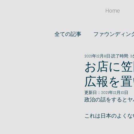
Home
全ての記事
ファウンディン
2021年12月8日
読了時間: 3
オススメノオ店
アイデア
お店に笠
広報を置
ファッション
文房具
更新日：
2021年12月10日
政治の話をするとヤ
これは日本のよくな