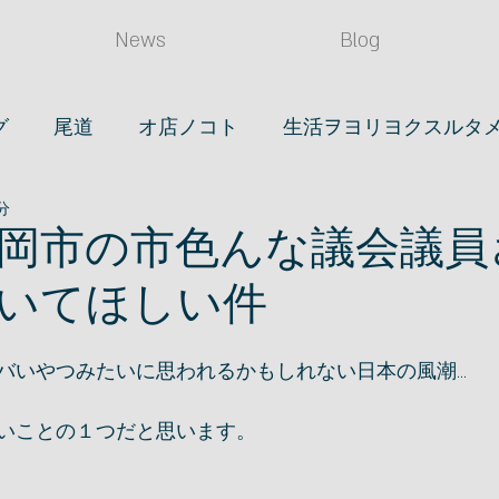
News
Blog
グ
尾道
オ店ノコト
生活ヲヨリヨクスルタ
分
(タベル)
店長ノ日常
読書
眼鏡
時計
岡市の市色んな議会議員
いてほしい件
ライフスタイル
映画
笠岡ノコト
バいやつみたいに思われるかもしれない日本の風潮...
いことの１つだと思います。