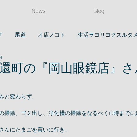
News
Blog
グ
尾道
オ店ノコト
生活ヲヨリヨクスルタ
分
(タベル)
店長ノ日常
読書
眼鏡
時計
還町の『岡山眼鏡店』さ
ライフスタイル
映画
笠岡ノコト
みと変わらず、
の掃除、ゴミ出し、浄化槽の掃除をなるべく10時までに
さんにたまごを買いに行き、