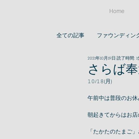
Home
全ての記事
ファウンディン
2021年10月19日
読了時間: 1
オススメノオ店
アイデア
さらば奉
𝟷𝟶/𝟷𝟾(月)
ファッション
文房具
午前中は普段のお休
朝起きてからはお店
「たかたのたまご」