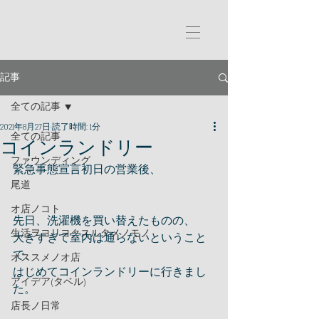
記事
全ての記事
2021年8月27日
読了時間: 1分
全ての記事
コインランドリー
ファウンディング
緊急事態宣言初日の営業後、
尾道
オ店ノコト
先日、洗濯機を買い替えたものの、
生活ヲヨリヨクスルタメノモノ
大きすぎて室内は通らないということ
で、
オススメノオ店
はじめてコインランドリーに行きまし
アイデア(タベル)
た。
店長ノ日常