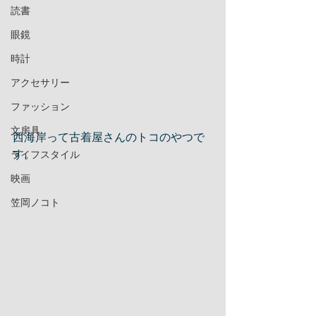
読書
眼鏡
時計
アクセサリー
ファッション
文房具
西海岸って古着屋さんのトコのやつで
す。
ライフスタイル
映画
笠岡ノコト