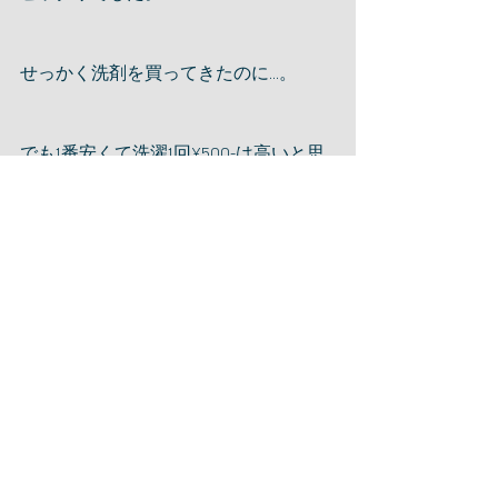
せっかく洗剤を買ってきたのに...。
でも1番安くて洗濯1回¥500-は高いと思
いました。
いい商売だな〜
ライフスタイル