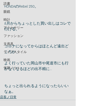
読書
HONDAのRebel 250。
眼鏡
時計
8月からちょっとした買い出しはコレで
アクセサリー
行ける。
ファッション
文房具
コロナになってからはほとんど遠出ど
ころか、
ライフスタイル
映画
よく行っていた岡山市や尾道市にも行
笠岡ノコト
かなくなるほどの出不精に...
ちょっと出られるようになったらいい
なぁ。
店長ノ日常