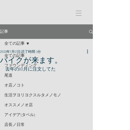
記事
全ての記事
2023年7月17日
読了時間: 1分
全ての記事
バイクが来ます。
ファウンディング
去年の10月に注文してた
尾道
オ店ノコト
生活ヲヨリヨクスルタメノモノ
オススメノオ店
アイデア(タベル)
店長ノ日常