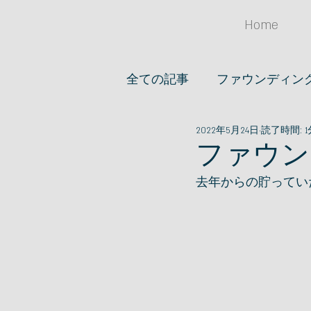
Home
全ての記事
ファウンディン
2022年5月24日
読了時間: 1
オススメノオ店
アイデア
ファウン
去年からの貯ってい
ファッション
文房具