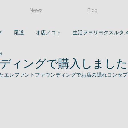
News
Blog
グ
尾道
オ店ノコト
生活ヲヨリヨクスルタ
分
(タベル)
店長ノ日常
読書
眼鏡
時計
ディングで購入しました #
たエレファントファウンディングでお店の隠れコンセプト
ライフスタイル
映画
笠岡ノコト