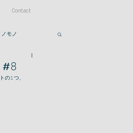
Contact
メノモノ
アクセサリー
𝟾
の𝟷つ、