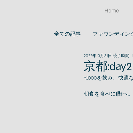
Home
全ての記事
ファウンディン
2022年10月31日
読了時間: 
オススメノオ店
アイデア
京都:day
Y1000を飲み、快
ファッション
文房具
朝食を食べに1階へ