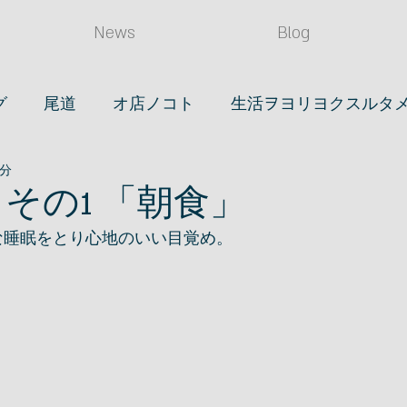
News
Blog
グ
尾道
オ店ノコト
生活ヲヨリヨクスルタ
1分
(タベル)
店長ノ日常
読書
眼鏡
時計
2 その1 「朝食」
適な睡眠をとり心地のいい目覚め。
ライフスタイル
映画
笠岡ノコト
。