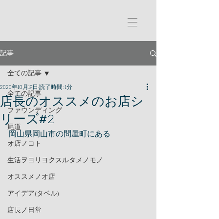
記事
全ての記事
2020年10月19日
読了時間: 1分
全ての記事
店長のオススメのお店シ
ファウンディング
リーズ#𝟸
尾道
岡山県岡山市の問屋町にある
オ店ノコト
生活ヲヨリヨクスルタメノモノ
オススメノオ店
アイデア(タベル)
店長ノ日常