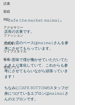
読書
眼鏡
時計
『𝚌𝚊𝚏𝚎 𝚝𝚑𝚎 𝚖𝚊𝚛𝚔𝚎𝚝 𝚖𝚊𝚒𝚖𝚊𝚒』
アクセサリー
店長の古巣です。
ファッション
今のお店のベースは𝚖𝚊𝚒𝚖𝚊𝚒さんを参
文房具
考にさせてもらっています。
ライフスタイル
映画
いい意味で僕が働かせていただいてた
ときより進化していて、これからも参
笠岡ノコト
考にさせてもらいながら頑張っていき
ます！
ちなみに𝙲𝙰𝙵𝙴 𝙱𝚄𝚃𝚃𝙾𝙽のスタッフが
身につけているエプロンは𝚖𝚊𝚒𝚖𝚊𝚒さ
んのエプロンです。