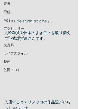
読書
眼鏡
時計
「𝟷𝟶𝟷 𝚍𝚎𝚜𝚒𝚐𝚗 𝚜𝚝𝚘𝚛𝚎」。
アクセサリー
北欧雑貨や日本のよきモノを取り揃え
ファッション
ている雑貨屋さんです。
文房具
ライフスタイル
映画
笠岡ノコト
入店するとマリメッコの作品達がいら
っしゃいませ。