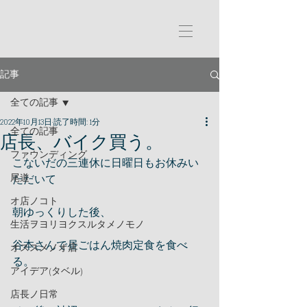
記事
全ての記事
2022年10月13日
読了時間: 1分
全ての記事
店長、バイク買う。
ファウンディング
こないだの三連休に日曜日もお休みい
尾道
ただいて
オ店ノコト
朝ゆっくりした後、
生活ヲヨリヨクスルタメノモノ
谷本さんで昼ごはん焼肉定食を食べ
オススメノオ店
る。
アイデア(タベル)
店長ノ日常