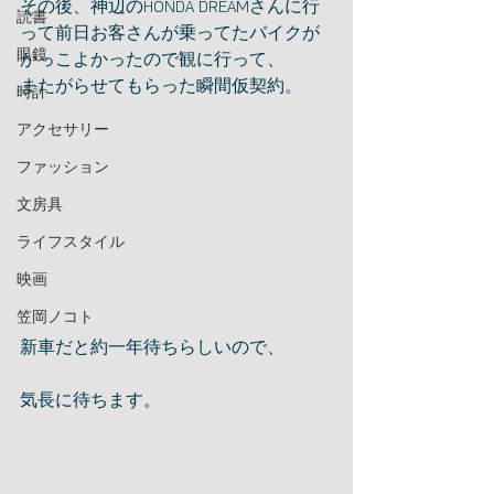
その後、神辺のHONDA DREAMさんに行
読書
って前日お客さんが乗ってたバイクが
眼鏡
かっこよかったので観に行って、
またがらせてもらった瞬間仮契約。
時計
アクセサリー
ファッション
文房具
ライフスタイル
映画
笠岡ノコト
新車だと約一年待ちらしいので、
気長に待ちます。