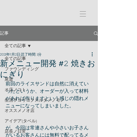
記事
全ての記事
2021年9月2日
読了時間: 1分
全ての記事
新メニュー開発 #𝟸 焼きお
ファウンディング
にぎり
尾道
前回のライスサンドは自然に消えてい
オ店ノコト
ったというか、オーダーが入って材料
があれば作りますという感じの隠れメ
生活ヲヨリヨクスルタメノモノ
ニューになってしまいました。
オススメノオ店
アイデア(タベル)
が、今回は常連さんや小さいお子さん
店長ノ日常
がいるお客さんには無料で配ってるメ