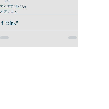
い。
アイデア(タベル)
オ店ノコト
最新記事
すべて表示