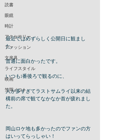
読書
眼鏡
時計
アクセサリー
最近ではめずらしく公開日に観まし
た。
ファッション
文房具
普通に面白かったです。
ライフスタイル
いつも1番後ろで観るのに、
映画
笠岡ノコト
人が多すぎてラストサムライ以来の結
構前の席で観てなかなか首が疲れまし
た。
岡山ロケ地も多かったのでファンの方
はいってらっしゃい！