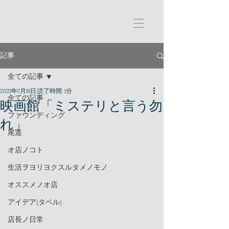
記事
全ての記事
2023年9月18日
読了時間: 1分
全ての記事
映画館「ミステリと言う勿
ファウンディング
れ」
尾道
オ店ノコト
生活ヲヨリヨクスルタメノモノ
オススメノオ店
アイデア(タベル)
店長ノ日常