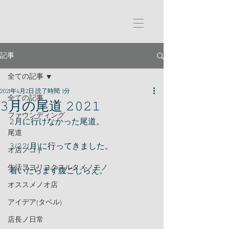
記事
全ての記事
2021年4月2日
読了時間: 1分
全ての記事
𝟹月の尾道 𝟸𝟶𝟸𝟷
ファウンディング
𝟸月に行けなかった尾道。
尾道
𝟹/𝟸𝟸(月)に行ってきました。
オ店ノコト
生活ヲヨリヨクスルタメノモノ
着いたらまず腹ごしらえ。
オススメノオ店
アイデア(タベル)
店長ノ日常