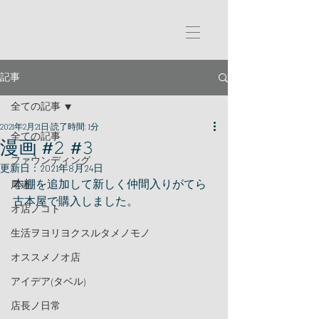
記事
全ての記事
2021年2月21日
読了時間: 1分
全ての記事
漫画 #𝟸 #𝟹
ファウンディング
更新日：
2021年8月24日
本棚を追加して新しく仲間入りがてら
尾道
古本屋で購入しました。
オ店ノコト
生活ヲヨリヨクスルタメノモノ
オススメノオ店
アイデア(タベル)
店長ノ日常