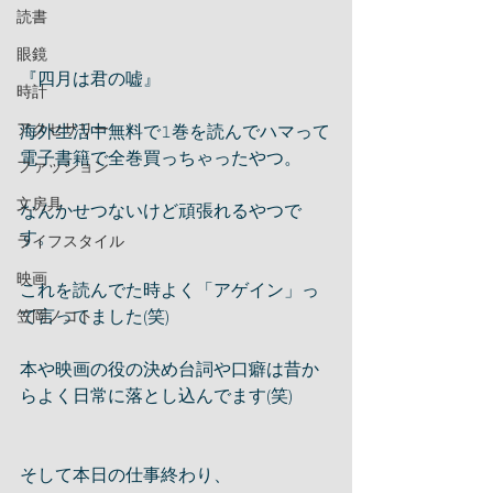
読書
眼鏡
『四月は君の嘘』
時計
アクセサリー
海外生活中無料で𝟷巻を読んでハマって
電子書籍で全巻買っちゃったやつ。
ファッション
文房具
なんかせつないけど頑張れるやつで
す。
ライフスタイル
映画
これを読んでた時よく「アゲイン」っ
て言ってました(笑)
笠岡ノコト
本や映画の役の決め台詞や口癖は昔か
らよく日常に落とし込んでます(笑)
そして本日の仕事終わり、