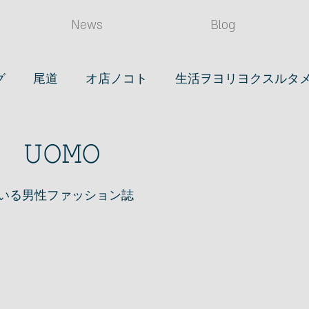
News
Blog
グ
尾道
オ店ノコト
生活ヲヨリヨクスルタ
(タベル)
店長ノ日常
読書
眼鏡
時計
𝙾𝙼𝙾
ライフスタイル
映画
笠岡ノコト
いる男性ファッション誌