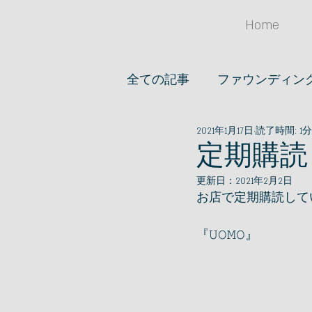
Home
全ての記事
ファウンディン
2021年1月17日
読了時間: 1分
オススメノオ店
アイデア
定期購読 
更新日：
2021年2月2日
ファッション
文房具
お店で定期購読して
『𝚄𝙾𝙼𝙾』